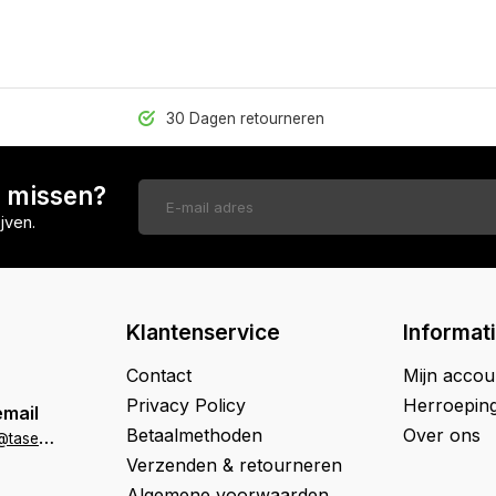
30 Dagen retourneren
n missen?
jven.
Klantenservice
Informat
Contact
Mijn accou
Privacy Policy
Herroepin
email
Betaalmethoden
Over ons
k
lantenservice@tasenik.nl
Verzenden & retourneren
Algemene voorwaarden