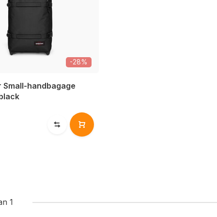
-28%
'r Small-handbagage
black
an 1