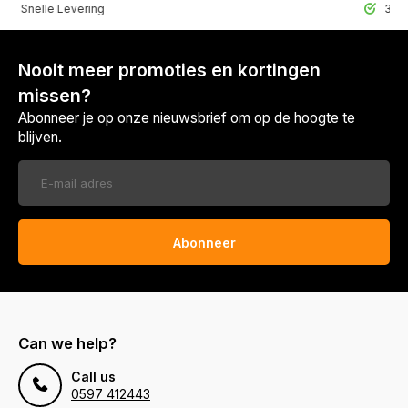
lle Levering
30 Dagen r
Nooit meer promoties en kortingen
missen?
Abonneer je op onze nieuwsbrief om op de hoogte te
blijven.
Abonneer
Can we help?
Call us
0597 412443