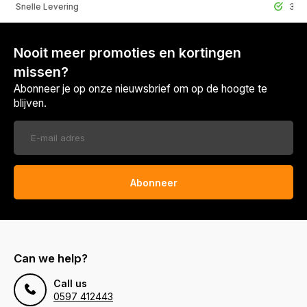
lle Levering
30 Dagen r
Nooit meer promoties en kortingen
missen?
Abonneer je op onze nieuwsbrief om op de hoogte te
blijven.
Abonneer
Can we help?
Call us
0597 412443