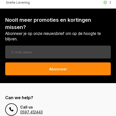
elle Levering
30 Dagen r
Nooit meer promoties en kortingen
missen?
Abonneer je op onze nieuwsbrief om op de hoogte te
blijven.
Abonneer
Can we help?
Call us
0597 412443