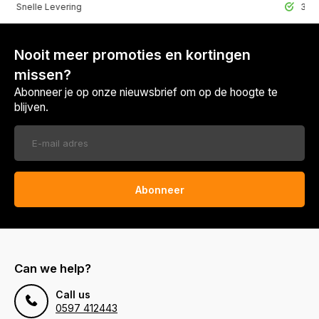
lle Levering
30 Dagen r
Nooit meer promoties en kortingen
missen?
Abonneer je op onze nieuwsbrief om op de hoogte te
blijven.
Abonneer
Can we help?
Call us
0597 412443