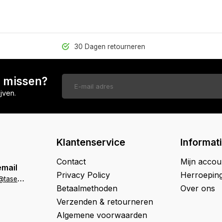
30 Dagen retourneren
n missen?
jven.
Klantenservice
Informat
Contact
Mijn accou
email
Privacy Policy
Herroepin
k
lantenservice@tasenik.nl
Betaalmethoden
Over ons
Verzenden & retourneren
Algemene voorwaarden