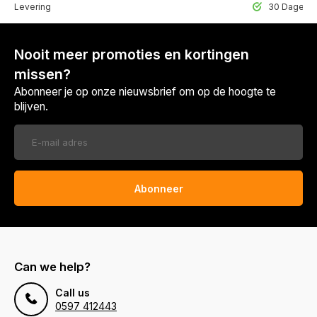
lle Levering
30 Dagen r
Nooit meer promoties en kortingen
missen?
Abonneer je op onze nieuwsbrief om op de hoogte te
blijven.
Abonneer
Can we help?
Call us
0597 412443