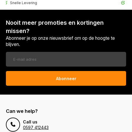
elle Levering
30 Dagen r
Nooit meer promoties en kortingen
missen?
Abonneer je op onze nieuwsbrief om op de hoogte te
blijven.
Abonneer
Can we help?
Call us
0597 412443