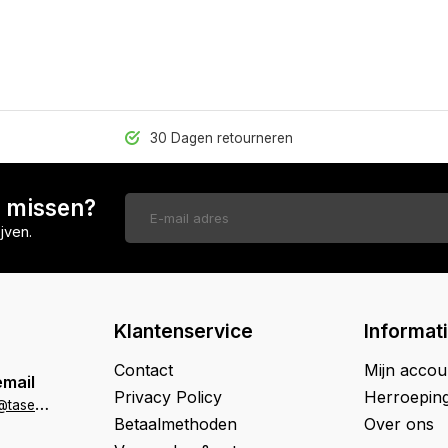
30 Dagen retourneren
n missen?
jven.
Klantenservice
Informat
Contact
Mijn accou
email
Privacy Policy
Herroepin
k
lantenservice@tasenik.nl
Betaalmethoden
Over ons