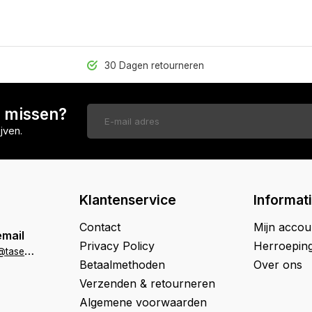
30 Dagen retourneren
n missen?
jven.
Klantenservice
Informat
Contact
Mijn accou
email
Privacy Policy
Herroepin
k
lantenservice@tasenik.nl
Betaalmethoden
Over ons
Verzenden & retourneren
Algemene voorwaarden