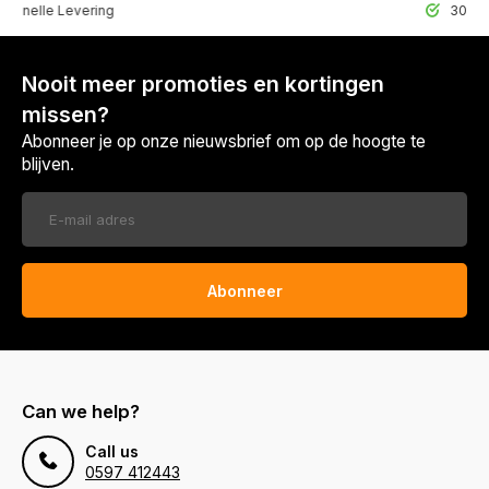
lle Levering
30 Dagen r
Nooit meer promoties en kortingen
missen?
Abonneer je op onze nieuwsbrief om op de hoogte te
blijven.
Abonneer
Can we help?
Call us
0597 412443