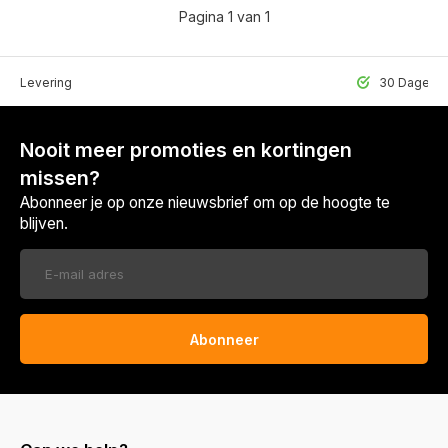
Pagina 1 van 1
lle Levering
30 Dagen r
Nooit meer promoties en kortingen
missen?
Abonneer je op onze nieuwsbrief om op de hoogte te
blijven.
Abonneer