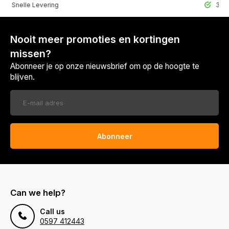
lle Levering
30 Dagen r
Nooit meer promoties en kortingen
missen?
Abonneer je op onze nieuwsbrief om op de hoogte te
blijven.
Abonneer
Can we help?
Call us
0597 412443