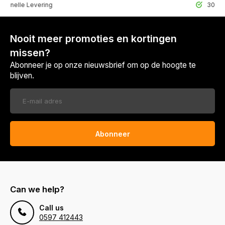
lle Levering
30 Dagen r
Nooit meer promoties en kortingen
missen?
Abonneer je op onze nieuwsbrief om op de hoogte te
blijven.
Abonneer
Can we help?
Call us
0597 412443