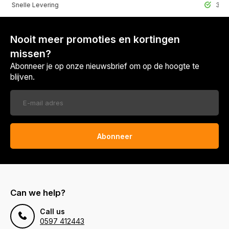
lle Levering
30 Dagen r
Nooit meer promoties en kortingen
missen?
Abonneer je op onze nieuwsbrief om op de hoogte te
blijven.
Abonneer
Can we help?
Call us
0597 412443