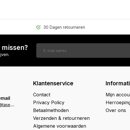
30 Dagen retourneren
n missen?
jven.
Klantenservice
Informat
Contact
Mijn accou
email
Privacy Policy
Herroepin
k
lantenservice@tasenik.nl
Betaalmethoden
Over ons
Verzenden & retourneren
Algemene voorwaarden