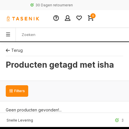
30 Dagen retourneren
0
Terug
Producten getagd met isha
Filters
Geen producten gevonden!...
lle Levering
30 Dagen r