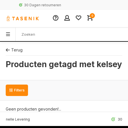
30 Dagen retourneren
0
Terug
Producten getagd met kelsey
Filters
Geen producten gevonden!...
lle Levering
30 Dagen r