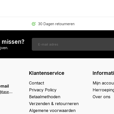
30 Dagen retourneren
n missen?
jven.
Klantenservice
Informat
Contact
Mijn accou
email
Privacy Policy
Herroepin
k
lantenservice@tasenik.nl
Betaalmethoden
Over ons
Verzenden & retourneren
Algemene voorwaarden