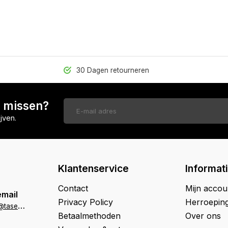
30 Dagen retourneren
n missen?
jven.
Klantenservice
Informat
Contact
Mijn accou
email
Privacy Policy
Herroepin
k
lantenservice@tasenik.nl
Betaalmethoden
Over ons