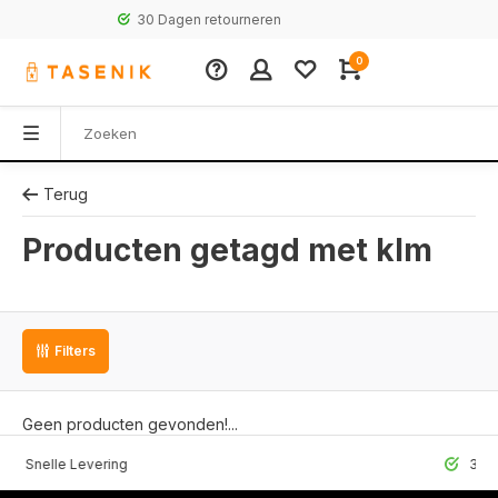
30 Dagen retourneren
0
Terug
Producten getagd met klm
Filters
Geen producten gevonden!...
lle Levering
30 Dagen r