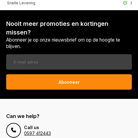
elle Levering
30 Dagen r
Nooit meer promoties en kortingen
missen?
Abonneer je op onze nieuwsbrief om op de hoogte te
blijven.
Abonneer
Can we help?
Call us
0597 412443