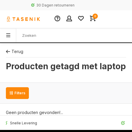
30 Dagen retourneren
0
Terug
Producten getagd met laptop
Filters
Geen producten gevonden!...
elle Levering
30 Dagen r