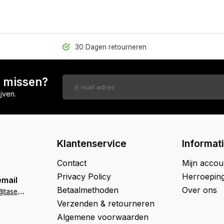
30 Dagen retourneren
n missen?
jven.
Klantenservice
Informat
Contact
Mijn accou
Privacy Policy
Herroepin
email
Betaalmethoden
Over ons
k
lantenservice@tasenik.nl
Verzenden & retourneren
Algemene voorwaarden