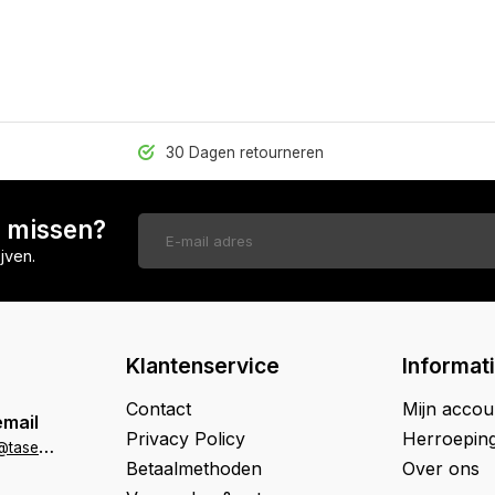
30 Dagen retourneren
n missen?
jven.
Klantenservice
Informat
Contact
Mijn accou
email
Privacy Policy
Herroepin
k
lantenservice@tasenik.nl
Betaalmethoden
Over ons