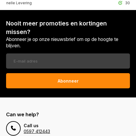
lle Levering
30 Dagen r
Nooit meer promoties en kortingen
missen?
Abonneer je op onze nieuwsbrief om op de hoogte te
blijven.
Abonneer
Can we help?
Call us
0597 412443