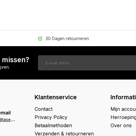
30 Dagen retourneren
n missen?
jven.
Klantenservice
Informat
Contact
Mijn accou
email
Privacy Policy
Herroepin
k
lantenservice@tasenik.nl
Betaalmethoden
Over ons
Verzenden & retourneren