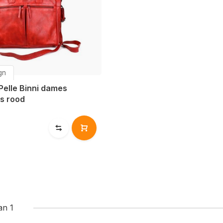
gn
 Pelle Binni dames
as rood
an 1