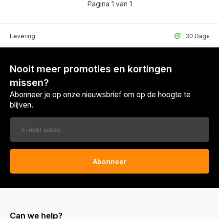
Pagina 1 van 1
lle Levering
30 Dagen r
Nooit meer promoties en kortingen
missen?
Abonneer je op onze nieuwsbrief om op de hoogte te
blijven.
Abonneer
Can we help?