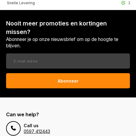
lle Levering
30 Dagen r
Nooit meer promoties en kortingen
missen?
Abonneer je op onze nieuwsbrief om op de hoogte te
blijven.
Abonneer
Can we help?
Call us
0597 412443