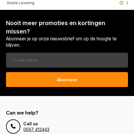
lle Levering
30 Dagen r
Nooit meer promoties en kortingen
missen?
Abonneer je op onze nieuwsbrief om op de hoogte te
blijven.
Abonneer
Can we help?
Call us
0597 412443