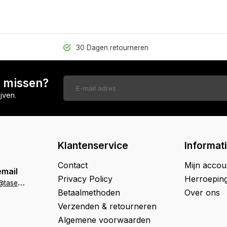
30 Dagen retourneren
n missen?
jven.
Klantenservice
Informat
Contact
Mijn accou
email
Privacy Policy
Herroepin
k
lantenservice@tasenik.nl
Betaalmethoden
Over ons
Verzenden & retourneren
Algemene voorwaarden