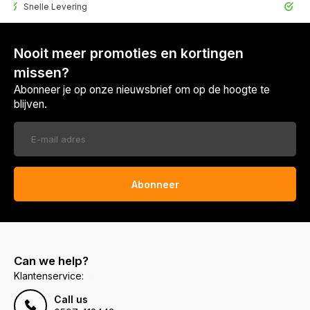
elle Levering
30 Dagen r
Nooit meer promoties en kortingen
missen?
Abonneer je op onze nieuwsbrief om op de hoogte te
blijven.
Abonneer
Can we help?
Klantenservice:
Call us