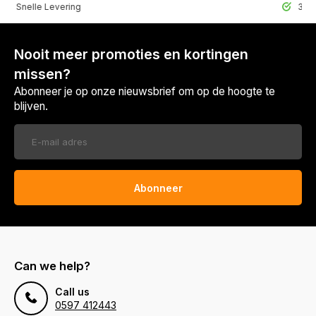
lle Levering
30 Dagen r
Nooit meer promoties en kortingen
missen?
Abonneer je op onze nieuwsbrief om op de hoogte te
blijven.
Abonneer
Can we help?
Call us
0597 412443