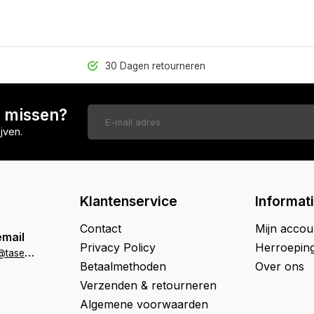
30 Dagen retourneren
n missen?
jven.
Klantenservice
Informat
Contact
Mijn accou
email
Privacy Policy
Herroepin
k
lantenservice@tasenik.nl
Betaalmethoden
Over ons
Verzenden & retourneren
Algemene voorwaarden